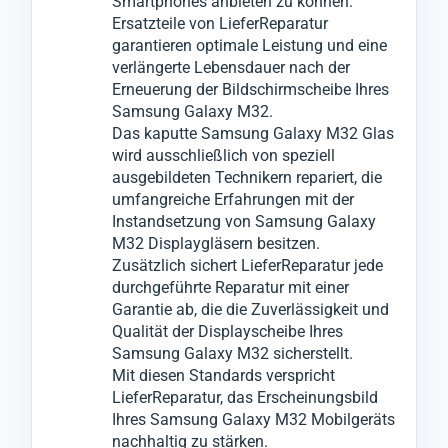
Smartphones anbieten zu können.
Wechsel oder Tausch an anderen
Diese Premiumgläser wurden von uns auf
Ersatzteile von LieferReparatur
garantieren optimale Leistung und eine
Komponenten vornehmen.
Qualität und Leistung an vielen Samsung
verlängerte Lebensdauer nach der
Galaxy M32 Geräten empirisch getestet.
Erneuerung der Bildschirmscheibe Ihres
Für den Glas-Austausch wenden wir ein
Samsung Galaxy M32.
innovatives Verfahren an, bei dem wir das
Das kaputte Samsung Galaxy M32 Glas
wird ausschließlich von speziell
zerbrochene Glas vom Samsung Galaxy
ausgebildeten Technikern repariert, die
M32 entfernen können, ohne das darunter
umfangreiche Erfahrungen mit der
liegende LCD- oder OLED-Display zu
Instandsetzung von Samsung Galaxy
beschädigen.
M32 Displaygläsern besitzen.
Zusätzlich sichert LieferReparatur jede
Anschließend montieren wir in einem
durchgeführte Reparatur mit einer
weiteren speziellen Verfahren das neue Glas
Garantie ab, die die Zuverlässigkeit und
an das Display-Modul vom Samsung
Qualität der Displayscheibe Ihres
Samsung Galaxy M32 sicherstellt.
Galaxy M32.
Mit diesen Standards verspricht
LieferReparatur, das Erscheinungsbild
Ihres Samsung Galaxy M32 Mobilgeräts
nachhaltig zu stärken.