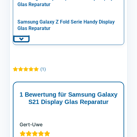
Glas Reparatur
Samsung Galaxy Z Fold Serie Handy Display
Glas Reparatur
(
1
)
Bewertet mit
1
5.00
von 5,
basierend
auf
1 Bewertung für
Samsung Galaxy
Kundenbewertung
S21 Display Glas Reparatur
Gert-Uwe