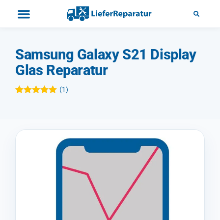
Samsung Galaxy S21 Display
Glas Reparatur
(
1
)
Bewertet mit
1
5.00
von 5,
basierend
auf
Kundenbewertung