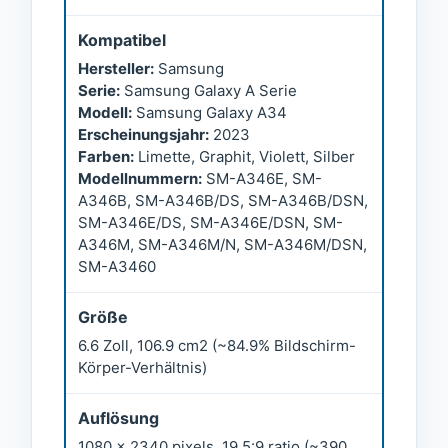
Kompatibel
Hersteller:
Samsung
Serie:
Samsung Galaxy A Serie
Modell:
Samsung Galaxy A34
Erscheinungsjahr:
2023
Farben:
Limette, Graphit, Violett, Silber
Modellnummern:
SM-A346E, SM-
A346B, SM-A346B/DS, SM-A346B/DSN,
SM-A346E/DS, SM-A346E/DSN, SM-
A346M, SM-A346M/N, SM-A346M/DSN,
SM-A3460
Größe
6.6 Zoll, 106.9 cm2 (~84.9% Bildschirm-
Körper-Verhältnis)
Auflösung
1080 x 2340 pixels, 19.5:9 ratio (~390