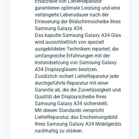
Ersatzteile von LieferReparatur
garantieren optimale Leistung und eine
Komponenten vornehmen.
Qualität und Leistung an vielen Samsung
verlängerte Lebensdauer nach der
Galaxy A34 Geräten empirisch getestet.
Erneuerung der Bildschirmscheibe Ihres
Für den Glas-Austausch wenden wir ein
Samsung Galaxy A34.
innovatives Verfahren an, bei dem wir das
Das kaputte Samsung Galaxy A34 Glas
wird ausschließlich von speziell
zerbrochene Glas vom Samsung Galaxy
ausgebildeten Technikern repariert, die
A34 entfernen können, ohne das darunter
umfangreiche Erfahrungen mit der
liegende LCD- oder OLED-Display zu
Instandsetzung von Samsung Galaxy
beschädigen.
A34 Displaygläsern besitzen.
Zusätzlich sichert LieferReparatur jede
Anschließend montieren wir in einem
durchgeführte Reparatur mit einer
weiteren speziellen Verfahren das neue Glas
Garantie ab, die die Zuverlässigkeit und
an das Display-Modul vom Samsung
Qualität der Displayscheibe Ihres
Samsung Galaxy A34 sicherstellt.
Galaxy A34.
Mit diesen Standards verspricht
LieferReparatur, das Erscheinungsbild
Ihres Samsung Galaxy A34 Mobilgeräts
nachhaltig zu stärken.