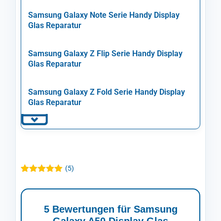
Samsung Galaxy Note Serie Handy Display
Glas Reparatur
Samsung Galaxy Z Flip Serie Handy Display
Glas Reparatur
Samsung Galaxy Z Fold Serie Handy Display
Glas Reparatur
(
5
)
Bewertet mit
5
5.00
von 5,
basierend
auf
5 Bewertungen für
Samsung
Kundenbewertungen
Galaxy A50 Display Glas