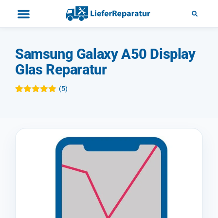
Samsung Galaxy A50 Display
Glas Reparatur
(
5
)
Bewertet mit
5
5.00
von 5,
basierend
auf
Kundenbewertungen