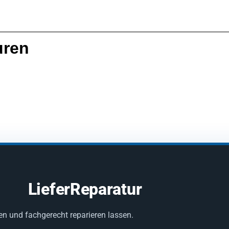
uren
LieferReparatur
en und fachgerecht reparieren lassen.