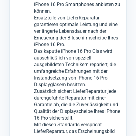
iPhone 16 Pro Smartphones anbieten zu
Zustimmung notwendige Reparaturen,
Diese Premiumgläser wurden von uns auf
können.
Wechsel oder Tausch an anderen
Qualität und Leistung an vielen iPhone 16
Ersatzteile von LieferReparatur
garantieren optimale Leistung und eine
Komponenten vornehmen.
Pro Geräten empirisch getestet.
verlängerte Lebensdauer nach der
Für den Glas-Austausch wenden wir ein
Erneuerung der Bildschirmscheibe Ihres
innovatives Verfahren an, bei dem wir das
iPhone 16 Pro.
zerbrochene Glas vom iPhone 16 Pro
Das kaputte iPhone 16 Pro Glas wird
ausschließlich von speziell
entfernen können, ohne das darunter
ausgebildeten Technikern repariert, die
liegende LCD- oder OLED-Display zu
umfangreiche Erfahrungen mit der
beschädigen.
Instandsetzung von iPhone 16 Pro
Anschließend montieren wir in einem
Displaygläsern besitzen.
Zusätzlich sichert LieferReparatur jede
weiteren speziellen Verfahren das neue Glas
durchgeführte Reparatur mit einer
an das Display-Modul vom iPhone 16 Pro.
Garantie ab, die die Zuverlässigkeit und
Qualität der Displayscheibe Ihres iPhone
16 Pro sicherstellt.
Mit diesen Standards verspricht
LieferReparatur, das Erscheinungsbild