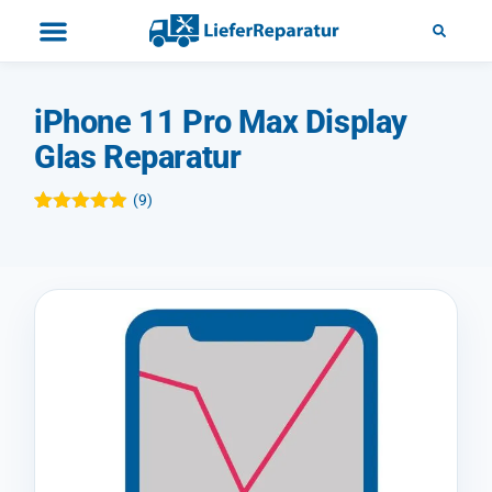
iPhone 11 Pro Max Display
Glas Reparatur
(
9
)
Bewertet
9
mit
4.89
von 5,
basierend
auf
Kundenbewertungen