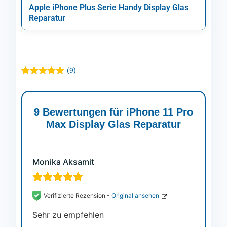
Apple iPhone Plus Serie Handy Display Glas
Reparatur
(
9
)
Bewertet
9
mit
4.89
von 5,
basierend
9 Bewertungen für
iPhone 11 Pro
auf
Kundenbewertungen
Max Display Glas Reparatur
Monika Aksamit
Verifizierte Rezension -
Original ansehen
Sehr zu empfehlen