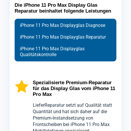
Die iPhone 11 Pro Max Display Glas
Reparatur beinhaltet folgende Leistungen
iPhone 11 Pro Max Displayglas Diagnose
iPhone 11 Pro Max Displayglas Reparatur
iPhone 11 Pro Max Displayglas
Qualitätskontrolle
Bei der Diagnose des Frontglases Ihres
Ihr Mobiltelefon iPhone 11 Pro Max wird zu
Nach Abschluss der Reparatur durchläuft Ihr
Handys iPhone 11 Pro Max setzen wir auf
Beginn der Reparatur sorgfältig geschützt
Smartphone iPhone 11 Pro Max eine
fortschrittliche Technologien, um die genaue
und ausschließlich mit spezialisierten
abschließende Kontrolle durch unsere
Spezialisierte Premium-Reparatur
für das Display Glas vom iPhone 11
Ursache der Beschädigungen am
Werkzeugen geöffnet, um den
Qualitätsabteilung, die die neue Scheibe
Pro Max
Displayglas zu ermitteln.
bestmöglichen Schutz, während wir die
Ihres iPhone 11 Pro Max nochmals
LieferReparatur setzt auf Qualität statt
Wir wissen, wie unverzichtbar Ihr mobiles
iPhone 11 Pro Max Displayscheibe
gründlich überprüft.
Quantität und hat sich daher auf die
Gerät iPhone 11 Pro Max für Sie ist, daher
wechseln, zu gewährleisten.
Erst wenn alle zusammenhängenden
Premium-Instandsetzung von
garantieren wir eine schnelle und präzise
Es handelt sich hierbei um eine Reparatur
Funktionstests bestanden sind, wird Ihr
Frontscheiben bei iPhone 11 Pro Max
Serviceleistung, ohne bei der Qualität
des Displayglases.
iPhone 11 Pro Max für den Versand zu
Mobiltelefonen spezialisiert.