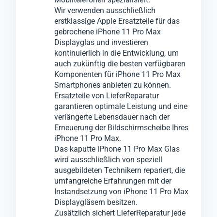
Wir verwenden ausschließlich
Kompromisse einzugehen.
Dabei wird das beschädigte Bildschirmglas
Ihnen freigegeben.
erstklassige Apple Ersatzteile für das
Sollten die Probleme nicht ausschließlich
Ihres Geräts iPhone 11 Pro Max entfernt und
Dieser Prozess minimiert ärgerliche
gebrochene iPhone 11 Pro Max
auf das iPhone 11 Pro Max Bildschirmglas
durch ein hochwertiges, neues Ersatzglas
Reklamationen, die sonst zu weiteren
Displayglas und investieren
beschränkt sein, informieren wir Sie
getauscht, um die Optik und Funktionalität
Ausfallzeiten führen könnten.
kontinuierlich in die Entwicklung, um
auch zukünftig die besten verfügbaren
umgehend und werden nach Ihrer
Ihres Mobilgeräts wiederherzustellen.
Komponenten für iPhone 11 Pro Max
Zustimmung notwendige Reparaturen,
Diese Premiumgläser wurden von uns auf
Smartphones anbieten zu können.
Wechsel oder Tausch an anderen
Qualität und Leistung an vielen iPhone 11
Ersatzteile von LieferReparatur
garantieren optimale Leistung und eine
Komponenten vornehmen.
Pro Max Geräten empirisch getestet.
verlängerte Lebensdauer nach der
Für den Glas-Austausch wenden wir ein
Erneuerung der Bildschirmscheibe Ihres
innovatives Verfahren an, bei dem wir das
iPhone 11 Pro Max.
zerbrochene Glas vom iPhone 11 Pro Max
Das kaputte iPhone 11 Pro Max Glas
wird ausschließlich von speziell
entfernen können, ohne das darunter
ausgebildeten Technikern repariert, die
liegende LCD- oder OLED-Display zu
umfangreiche Erfahrungen mit der
beschädigen.
Instandsetzung von iPhone 11 Pro Max
Anschließend montieren wir in einem
Displaygläsern besitzen.
Zusätzlich sichert LieferReparatur jede
weiteren speziellen Verfahren das neue Glas