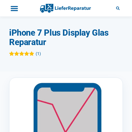
iPhone 7 Plus Display Glas
Reparatur
(
1
)
Bewertet mit
1
5.00
von 5,
basierend
auf
Kundenbewertung