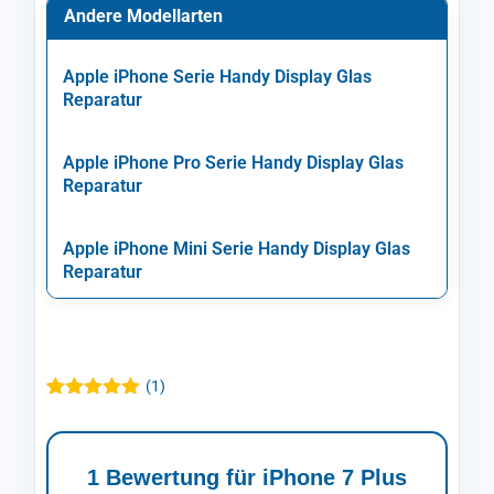
Andere Modellarten
Apple iPhone Serie Handy Display Glas
Reparatur
Apple iPhone Pro Serie Handy Display Glas
Reparatur
Apple iPhone Mini Serie Handy Display Glas
Reparatur
(
1
)
Bewertet mit
1
5.00
von 5,
basierend
auf
1 Bewertung für
iPhone 7 Plus
Kundenbewertung