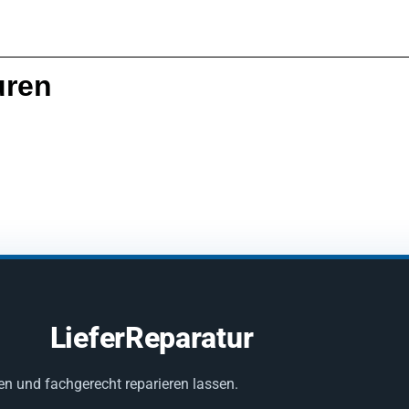
uren
LieferReparatur
en und fachgerecht reparieren lassen.