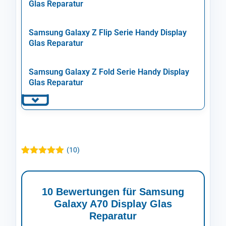
Glas Reparatur
Samsung Galaxy Z Flip Serie Handy Display
Glas Reparatur
Samsung Galaxy Z Fold Serie Handy Display
Glas Reparatur
(
10
)
Bewertet mit
10
5.00
von 5,
basierend
auf
10 Bewertungen für
Samsung
Kundenbewertungen
Galaxy A70 Display Glas
Reparatur