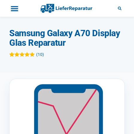
Samsung Galaxy A70 Display
Glas Reparatur
(
10
)
Bewertet mit
10
5.00
von 5,
basierend
auf
Kundenbewertungen