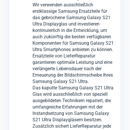
Wir verwenden ausschließlich
Qualität Kompromisse einzugehen.
Dabei wird das beschädigte Bildschirmglas
zu Ihnen freigegeben.
erstklassige Samsung Ersatzteile für
Sollten die Probleme nicht ausschließlich
Ihres Geräts Samsung Galaxy S21 Ultra
Dieser Prozess minimiert ärgerliche
das gebrochene Samsung Galaxy S21
auf das Samsung Galaxy S21 Ultra
entfernt und durch ein hochwertiges, neues
Reklamationen, die sonst zu weiteren
Ultra Displayglas und investieren
Bildschirmglas beschränkt sein, informieren
Ersatzglas getauscht, um die Optik und
Ausfallzeiten führen könnten.
kontinuierlich in die Entwicklung, um
auch zukünftig die besten verfügbaren
wir Sie umgehend und werden nach Ihrer
Funktionalität Ihres Mobilgeräts
Komponenten für Samsung Galaxy S21
Zustimmung notwendige Reparaturen,
wiederherzustellen.
Ultra Smartphones anbieten zu können.
Wechsel oder Tausch an anderen
Diese Premiumgläser wurden von uns auf
Ersatzteile von LieferReparatur
garantieren optimale Leistung und eine
Komponenten vornehmen.
Qualität und Leistung an vielen Samsung
verlängerte Lebensdauer nach der
Galaxy S21 Ultra Geräten empirisch
Erneuerung der Bildschirmscheibe Ihres
getestet.
Samsung Galaxy S21 Ultra.
Für den Glas-Austausch wenden wir ein
Das kaputte Samsung Galaxy S21 Ultra
Glas wird ausschließlich von speziell
innovatives Verfahren an, bei dem wir das
ausgebildeten Technikern repariert, die
zerbrochene Glas vom Samsung Galaxy
umfangreiche Erfahrungen mit der
S21 Ultra entfernen können, ohne das
Instandsetzung von Samsung Galaxy
darunter liegende LCD- oder OLED-Display
S21 Ultra Displaygläsern besitzen.
Zusätzlich sichert LieferReparatur jede
zu beschädigen.