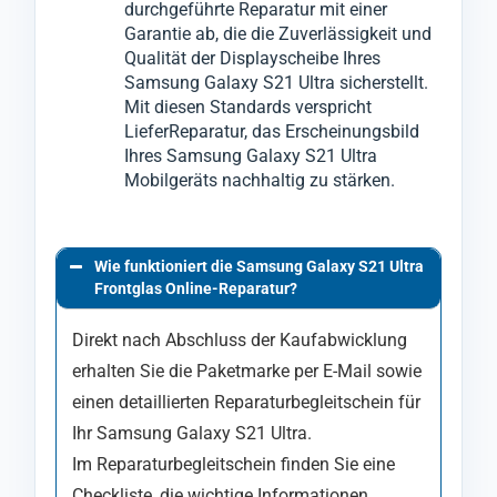
durchgeführte Reparatur mit einer
Anschließend montieren wir in einem
Garantie ab, die die Zuverlässigkeit und
weiteren speziellen Verfahren das neue Glas
Qualität der Displayscheibe Ihres
Samsung Galaxy S21 Ultra sicherstellt.
an das Display-Modul vom Samsung
Mit diesen Standards verspricht
Galaxy S21 Ultra.
LieferReparatur, das Erscheinungsbild
Ihres Samsung Galaxy S21 Ultra
Mobilgeräts nachhaltig zu stärken.
Wie funktioniert die Samsung Galaxy S21 Ultra
Frontglas Online-Reparatur?
Direkt nach Abschluss der Kaufabwicklung
erhalten Sie die Paketmarke per E-Mail sowie
einen detaillierten Reparaturbegleitschein für
Ihr Samsung Galaxy S21 Ultra.
Im Reparaturbegleitschein finden Sie eine
Checkliste, die wichtige Informationen