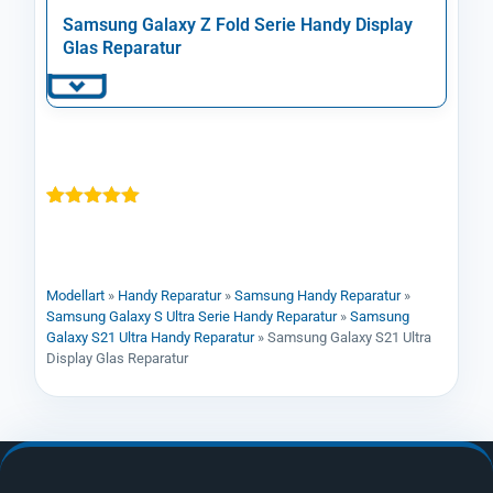
Samsung Galaxy Z Fold Serie Handy Display
Glas Reparatur
Bewertet mit
1
5.00
von 5,
basierend
auf
Kundenbewertung
Modellart
»
Handy Reparatur
»
Samsung Handy Reparatur
»
Samsung Galaxy S Ultra Serie Handy Reparatur
»
Samsung
Galaxy S21 Ultra Handy Reparatur
»
Samsung Galaxy S21 Ultra
Display Glas Reparatur