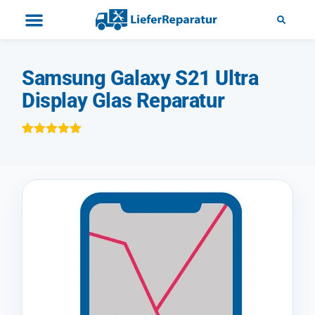
Samsung Galaxy S21 Ultra
Display Glas Reparatur
Bewertet mit
1
5.00
von 5,
basierend
auf
Kundenbewertung