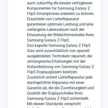
auch zukünftig die besten verfügbaren
wir Sie umgehend und werden nach Ihrer
Funktionalität Ihres Mobilgeräts
Komponenten für Samsung Galaxy Z
Zustimmung notwendige Reparaturen,
wiederherzustellen.
Flip5 Smartphones anbieten zu können.
Wechsel oder Tausch an anderen
Diese Premiumgläser wurden von uns auf
Ersatzteile von LieferReparatur
garantieren optimale Leistung und eine
Komponenten vornehmen.
Qualität und Leistung an vielen Samsung
verlängerte Lebensdauer nach der
Galaxy Z Flip5 Geräten empirisch getestet.
Erneuerung der Bildschirmscheibe Ihres
Für den Glas-Austausch wenden wir ein
Samsung Galaxy Z Flip5.
innovatives Verfahren an, bei dem wir das
Das kaputte Samsung Galaxy Z Flip5
Glas wird ausschließlich von speziell
zerbrochene Glas vom Samsung Galaxy Z
ausgebildeten Technikern repariert, die
Flip5 entfernen können, ohne das darunter
umfangreiche Erfahrungen mit der
liegende LCD- oder OLED-Display zu
Instandsetzung von Samsung Galaxy Z
beschädigen.
Flip5 Displaygläsern besitzen.
Zusätzlich sichert LieferReparatur jede
Anschließend montieren wir in einem
durchgeführte Reparatur mit einer
weiteren speziellen Verfahren das neue Glas
Garantie ab, die die Zuverlässigkeit und
an das Display-Modul vom Samsung
Qualität der Displayscheibe Ihres
Samsung Galaxy Z Flip5 sicherstellt.
Galaxy Z Flip5.
Mit diesen Standards verspricht