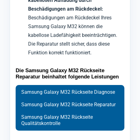
kabellosen Aufladung durch
Beschädigungen am Rückdeckel:
Beschädigungen am Rückdeckel Ihres
Samsung Galaxy M32 können die
kabellose Ladefähigkeit beeinträchtigen.
Die Reparatur stellt sicher, dass diese
Funktion korrekt funktioniert.
Die Samsung Galaxy M32 Rückseite
Reparatur beinhaltet folgende Leistungen
Samsung Galaxy M32 Rückseite Diagnose
Samsung Galaxy M32 Rückseite Reparatur
Samsung Galaxy M32 Rückseite
Qualitätskontrolle
Bei der Diagnose der Rückabdeckung Ihres
Ihr Handy Samsung Galaxy M32 wird zu
Nach Abschluss der Reparatur durchläuft Ihr