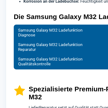
Korrosion an der Ladebuchse:
Feuchtigkeit u
Die Samsung Galaxy M32 Lade
Bei d
Ihr H
Nach
Samsung Galaxy M32 Ladefunktion
Diagnose
forts
aussc
absch
Wir w
gewäh
Galax
Samsung Galaxy M32 Ladefunktion
Reparatur
eine 
Es ha
Erst 
Sollt
Dabei
Galax
Samsung Galaxy M32 Ladefunktion
besch
hochw
Diese
Qualitätskontrolle
Repa
Mobil
könn
Spezialisierte Premium
M32
LieferReparatur setzt auf Qualität statt Q