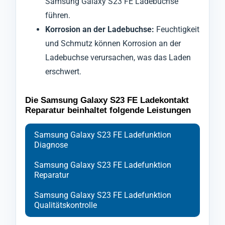
Samsung Galaxy S23 FE Ladebuchse
führen.
Korrosion an der Ladebuchse:
Feuchtigkeit
und Schmutz können Korrosion an der
Ladebuchse verursachen, was das Laden
erschwert.
Die Samsung Galaxy S23 FE Ladekontakt
Reparatur beinhaltet folgende Leistungen
Samsung Galaxy S23 FE Ladefunktion
Diagnose
Samsung Galaxy S23 FE Ladefunktion
Reparatur
Samsung Galaxy S23 FE Ladefunktion
Qualitätskontrolle
Bei der Diagnose der Ladebuchse Ihres
Ihr Handy Samsung Galaxy S23 FE wird zu
Nach Abschluss der Reparatur durchläuft Ihr