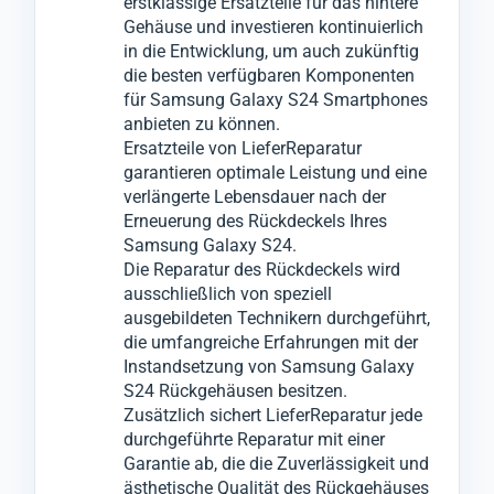
erstklassige Ersatzteile für das hintere
Sollten die Probleme nicht ausschließlich
Backcover ersetzt, um die Optik und
Reklamationen, die sonst zu weiteren
Gehäuse und investieren kontinuierlich
auf das Samsung Galaxy S24 Backcover
Funktionalität Ihres Mobilgeräts
Ausfallzeiten führen könnten.
in die Entwicklung, um auch zukünftig
beschränkt sein, informieren wir Sie
wiederherzustellen.
die besten verfügbaren Komponenten
für Samsung Galaxy S24 Smartphones
umgehend und werden nach Ihrer
anbieten zu können.
Zustimmung notwendige Reparaturen an
Ersatzteile von LieferReparatur
anderen Komponenten vornehmen.
garantieren optimale Leistung und eine
verlängerte Lebensdauer nach der
Erneuerung des Rückdeckels Ihres
Samsung Galaxy S24.
Die Reparatur des Rückdeckels wird
ausschließlich von speziell
ausgebildeten Technikern durchgeführt,
die umfangreiche Erfahrungen mit der
Instandsetzung von Samsung Galaxy
S24 Rückgehäusen besitzen.
Zusätzlich sichert LieferReparatur jede
durchgeführte Reparatur mit einer
Garantie ab, die die Zuverlässigkeit und
ästhetische Qualität des Rückgehäuses