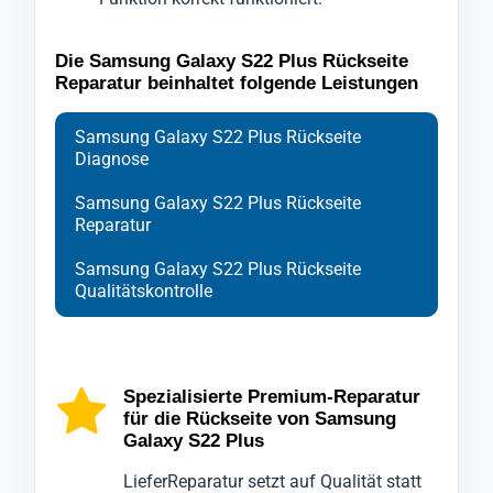
Die Samsung Galaxy S22 Plus Rückseite
Reparatur beinhaltet folgende Leistungen
Samsung Galaxy S22 Plus Rückseite
Diagnose
Samsung Galaxy S22 Plus Rückseite
Reparatur
Samsung Galaxy S22 Plus Rückseite
Qualitätskontrolle
Bei der Diagnose der Rückabdeckung Ihres
Ihr Handy Samsung Galaxy S22 Plus wird
Nach Abschluss der Reparatur durchläuft Ihr
Handys Samsung Galaxy S22 Plus setzen
zu Beginn der Reparatur sorgfältig
Handy Samsung Galaxy S22 Plus eine
wir auf fortschrittliche Technologien, um die
geschützt und ausschließlich mit
abschließende Kontrolle durch unsere
Spezialisierte Premium-Reparatur
für die Rückseite von Samsung
genaue Ursache der Beschädigungen am
spezialisierten Werkzeugen geöffnet, um
Qualitätsabteilung, die das Rückgehäuse
Galaxy S22 Plus
Hinterdeckel zu ermitteln.
den bestmöglichen Schutz zu
Ihres Mobilgeräts Samsung Galaxy S22
LieferReparatur setzt auf Qualität statt
Wir wissen, wie unverzichtbar Ihr Mobilgerät
gewährleisten.
Plus nochmals gründlich überprüft.