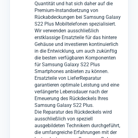
Quantität und hat sich daher auf die
Samsung Galaxy S22 Plus für Sie ist, daher
Es handelt sich hierbei um eine Reparatur
Erst wenn alle Tests bestanden sind, wird Ihr
Premium-Instandsetzung von
garantieren wir eine schnelle und präzise
des Samsung Galaxy S22 Plus
Mobiltelefon Samsung Galaxy S22 Plus für
Rückabdeckungen bei Samsung Galaxy
Serviceleistung, ohne bei der Qualität
Rückgehäuses.
den Versand freigegeben.
S22 Plus Mobiltelefonen spezialisiert.
Wir verwenden ausschließlich
Kompromisse einzugehen.
Dabei wird die beschädigte Rückabdeckung
Dieser Prozess minimiert ärgerliche
erstklassige Ersatzteile für das hintere
Sollten die Probleme nicht ausschließlich
Ihres Geräts Samsung Galaxy S22 Plus
Reklamationen, die sonst zu weiteren
Gehäuse und investieren kontinuierlich
auf das Samsung Galaxy S22 Plus
entfernt und durch ein hochwertiges, neues
Ausfallzeiten führen könnten.
in die Entwicklung, um auch zukünftig
Backcover beschränkt sein, informieren wir
Backcover ersetzt, um die Optik und
die besten verfügbaren Komponenten
für Samsung Galaxy S22 Plus
Sie umgehend und werden nach Ihrer
Funktionalität Ihres Mobilgeräts
Smartphones anbieten zu können.
Zustimmung notwendige Reparaturen an
wiederherzustellen.
Ersatzteile von LieferReparatur
anderen Komponenten vornehmen.
garantieren optimale Leistung und eine
verlängerte Lebensdauer nach der
Erneuerung des Rückdeckels Ihres
Samsung Galaxy S22 Plus.
Die Reparatur des Rückdeckels wird
ausschließlich von speziell
ausgebildeten Technikern durchgeführt,
die umfangreiche Erfahrungen mit der