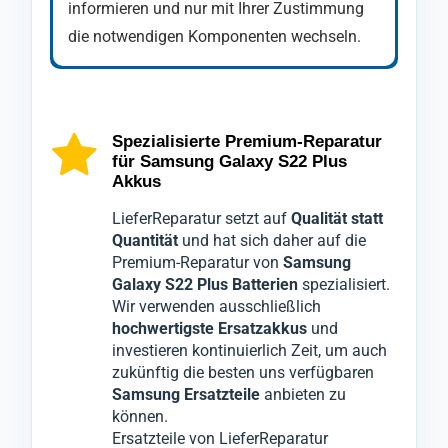
informieren und nur mit Ihrer Zustimmung
die notwendigen Komponenten wechseln.
Ihr
Nach Abschluss der Reparatur durchläuft Ihr
Handy Samsung Galaxy S22 Plus
wird
zu Beginn der Reparatur foliert und
Mobiltelefon Samsung Galaxy S22 Plus
ausschließlich mit speziellen Werkzeugen
eine abschließende Kontrolle durch unsere
Spezialisierte Premium-Reparatur
für Samsung Galaxy S22 Plus
geöffnet, um den bestmöglichen Schutz zu
Qualitätsabteilung, die das
Smartphone
Akkus
gewährleisten, sodass während unserer
Samsung Galaxy S22 Plus
nochmals
LieferReparatur setzt auf
Qualität statt
Techniker die defekten Teile austauschen,
gründlich überprüft.
Quantität
und hat sich daher auf die
keine Schäden am Samsung Galaxy S22
Erst wenn alle Tests bestanden sind, wird Ihr
Premium-Reparatur von
Samsung
Plus entstehen.
Gerät Samsung Galaxy S22 Plus
für den
Galaxy S22 Plus Batterien
spezialisiert.
Es handelt sich hierbei um einen
Versand freigegeben.
Wir verwenden ausschließlich
hochwertigste Ersatzakkus
und
Akkutausch
Dieser Prozess minimiert ärgerliche
. Dabei wird die defekte Batterie
investieren kontinuierlich Zeit, um auch
Ihres
Reklamationen, die sonst zu weiteren
Geräts Samsung Galaxy S22 Plus
zukünftig die besten uns verfügbaren
entfernt und durch einen hochwertigen
Ausfallzeiten führen könnten.
Samsung Ersatzteile
anbieten zu
Premiumakku ersetzt.
können.
Ersatzteile von LieferReparatur