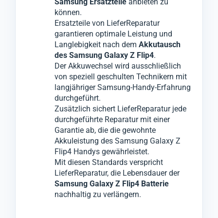
Samsung Ersatzteile
anbieten zu
informieren und nur mit Ihrer Zustimmung
entfernt und durch einen hochwertigen
Ausfallzeiten führen könnten.
können.
die notwendigen Komponenten wechseln.
Premiumakku ersetzt.
Ersatzteile von LieferReparatur
garantieren optimale Leistung und
Langlebigkeit nach dem
Akkutausch
des Samsung Galaxy Z Flip4
.
Der Akkuwechsel wird ausschließlich
von speziell geschulten Technikern mit
langjähriger Samsung-Handy-Erfahrung
durchgeführt.
Zusätzlich sichert LieferReparatur jede
durchgeführte Reparatur mit einer
Garantie ab, die die gewohnte
Akkuleistung des Samsung Galaxy Z
Flip4 Handys gewährleistet.
Mit diesen Standards verspricht
LieferReparatur, die Lebensdauer der
Samsung Galaxy Z Flip4 Batterie
nachhaltig zu verlängern.