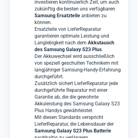
investieren kontinuierlich Zeit, um auch
Akku
Ihres
Reklamationen, die sonst zu weiteren
liegen, werden wir Sie darüber
Geräts Samsung Galaxy S23 Plus
zukünftig die besten uns verfügbaren
informieren und nur mit Ihrer Zustimmung
entfernt und durch einen hochwertigen
Ausfallzeiten führen könnten.
Samsung Ersatzteile
anbieten zu
die notwendigen Komponenten wechseln.
Premiumakku ersetzt.
können.
Ersatzteile von LieferReparatur
garantieren optimale Leistung und
Langlebigkeit nach dem
Akkutausch
des Samsung Galaxy S23 Plus
.
Der Akkuwechsel wird ausschließlich
von speziell geschulten Technikern mit
langjähriger Samsung-Handy-Erfahrung
durchgeführt.
Zusätzlich sichert LieferReparatur jede
durchgeführte Reparatur mit einer
Garantie ab, die die gewohnte
Akkuleistung des Samsung Galaxy S23
Plus Handys gewährleistet.
Mit diesen Standards verspricht
LieferReparatur, die Lebensdauer der
Samsung Galaxy S23 Plus Batterie
nachhaltig zu verlängern.