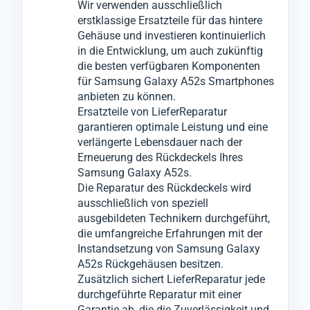
Wir verwenden ausschließlich
Kompromisse einzugehen.
und durch ein hochwertiges, neues
Dieser Prozess minimiert ärgerliche
erstklassige Ersatzteile für das hintere
Sollten die Probleme nicht ausschließlich
Backcover ersetzt, um die Optik und
Reklamationen, die sonst zu weiteren
Gehäuse und investieren kontinuierlich
auf das Samsung Galaxy A52s Backcover
Funktionalität Ihres Mobilgeräts
Ausfallzeiten führen könnten.
in die Entwicklung, um auch zukünftig
beschränkt sein, informieren wir Sie
wiederherzustellen.
die besten verfügbaren Komponenten
für Samsung Galaxy A52s Smartphones
umgehend und werden nach Ihrer
anbieten zu können.
Zustimmung notwendige Reparaturen an
Ersatzteile von LieferReparatur
anderen Komponenten vornehmen.
garantieren optimale Leistung und eine
verlängerte Lebensdauer nach der
Erneuerung des Rückdeckels Ihres
Samsung Galaxy A52s.
Die Reparatur des Rückdeckels wird
ausschließlich von speziell
ausgebildeten Technikern durchgeführt,
die umfangreiche Erfahrungen mit der
Instandsetzung von Samsung Galaxy
A52s Rückgehäusen besitzen.
Zusätzlich sichert LieferReparatur jede
durchgeführte Reparatur mit einer
Garantie ab, die die Zuverlässigkeit und