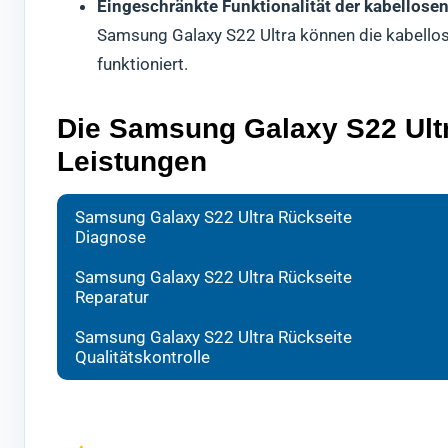
Eingeschränkte Funktionalität der kabellos
Samsung Galaxy S22 Ultra können die kabellose 
funktioniert.
Die Samsung Galaxy S22 Ultr
Leistungen
Bei d
Ihr H
Nach 
Samsung Galaxy S22 Ultra Rückseite
Diagnose
forts
aussc
Kontr
ermit
gewäh
Galax
Samsung Galaxy S22 Ultra Rückseite
Reparatur
Wir w
Es ha
Erst 
garan
Dabei
Versa
Samsung Galaxy S22 Ultra Rückseite
einzu
durch
Diese
Qualitätskontrolle
Sollt
Mobil
könn
sein,
ande