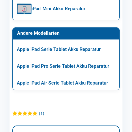
iPad Mini Akku Reparatur
Andere Modellarten
Apple iPad Serie Tablet Akku Reparatur
Apple iPad Pro Serie Tablet Akku Reparatur
Apple iPad Air Serie Tablet Akku Reparatur
(
1
)
Bewertet mit
1
5.00
von 5,
basierend