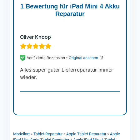
auf
1 Bewertung für
iPad Mini 4 Akku
Kundenbewertung
Reparatur
Oliver Knoop
Verifizierte Rezension -
Original ansehen
Alles super guter Lieferreparatur immer
wieder.
Modellart
»
Tablet Reparatur
»
Apple Tablet Reparatur
»
Apple
iPad Mini Serie Tablet Reparatur
»
Apple iPad Mini 4 Tablet