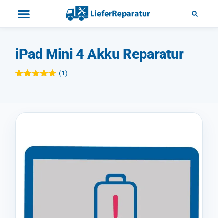
iPad Mini 4 Akku Reparatur
(
1
)
Bewertet mit
1
5.00
von 5,
basierend
auf
Kundenbewertung