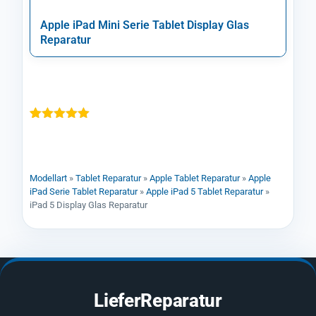
Apple iPad Mini Serie Tablet Display Glas
Reparatur
Bewertet mit
1
5.00
von 5,
basierend
auf
Kundenbewertung
Modellart
»
Tablet Reparatur
»
Apple Tablet Reparatur
»
Apple
iPad Serie Tablet Reparatur
»
Apple iPad 5 Tablet Reparatur
»
iPad 5 Display Glas Reparatur
LieferReparatur