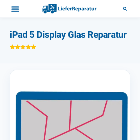
iPad 5 Display Glas Reparatur
Bewertet mit
1
5.00
von 5,
basierend
auf
Kundenbewertung