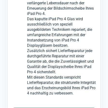
verlängerte Lebensdauer nach der
Geräten empirisch getestet.
Erneuerung der Bildschirmscheibe Ihres
Für den Glas-Austausch wenden wir ein
iPad Pro 4.
innovatives Verfahren an, bei dem wir das
Das kaputte iPad Pro 4 Glas wird
zerbrochene Glas vom iPad Pro 4 entfernen
ausschließlich von speziell
ausgebildeten Technikern repariert, die
können, ohne das darunter liegende LCD-
umfangreiche Erfahrungen mit der
oder OLED-Display zu beschädigen.
Instandsetzung von iPad Pro 4
Anschließend montieren wir in einem
Displaygläsern besitzen.
weiteren speziellen Verfahren das neue Glas
Zusätzlich sichert LieferReparatur jede
durchgeführte Reparatur mit einer
an das Display-Modul vom iPad Pro 4.
Garantie ab, die die Zuverlässigkeit und
Qualität der Displayscheibe Ihres iPad
Pro 4 sicherstellt.
Mit diesen Standards verspricht
LieferReparatur, die strukturelle Integrität
und das Erscheinungsbild Ihres iPad Pro
4 nachhaltig zu verbessern.