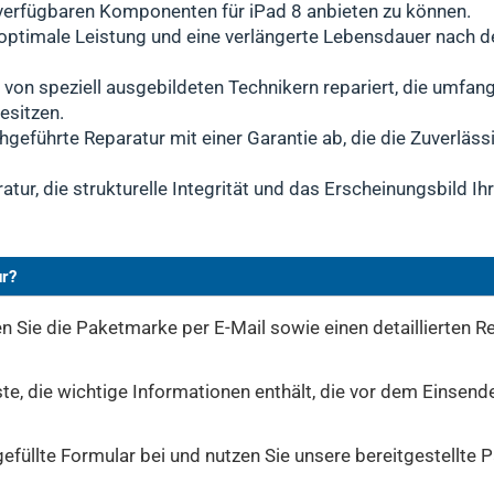
 verfügbaren Komponenten für iPad 8 anbieten zu können.
hädigen.
n optimale Leistung und eine verlängerte Lebensdauer nach 
ließend montieren wir in einem weiteren speziellen Verfahr
l vom iPad 8.
 von speziell ausgebildeten Technikern repariert, die umfan
esitzen.
hgeführte Reparatur mit einer Garantie ab, die die Zuverläss
tur, die strukturelle Integrität und das Erscheinungsbild Ih
ur?
 Sie die Paketmarke per E-Mail sowie einen detaillierten Re
te, die wichtige Informationen enthält, die vor dem Einsend
sgefüllte Formular bei und nutzen Sie unsere bereitgestellt