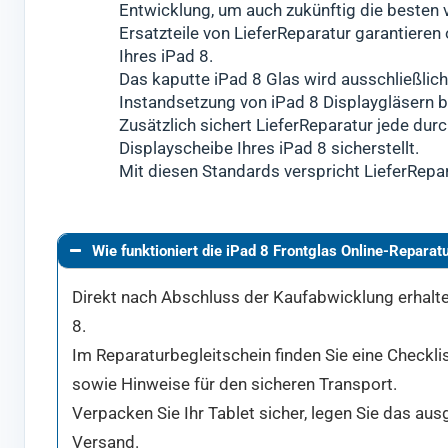
Entwicklung, um auch zukünftig die besten
besc
Ersatzteile von LieferReparatur garantiere
Ansch
Ihres iPad 8.
Modu
Das kaputte iPad 8 Glas wird ausschließlich
Instandsetzung von iPad 8 Displaygläsern b
Zusätzlich sichert LieferReparatur jede durc
Displayscheibe Ihres iPad 8 sicherstellt.
Mit diesen Standards verspricht LieferRepara
Wie funktioniert die iPad 8 Frontglas Online-Reparat
Direkt nach Abschluss der Kaufabwicklung erhalten
8.
Im Reparaturbegleitschein finden Sie eine Checklis
sowie Hinweise für den sicheren Transport.
Verpacken Sie Ihr Tablet sicher, legen Sie das au
Versand.