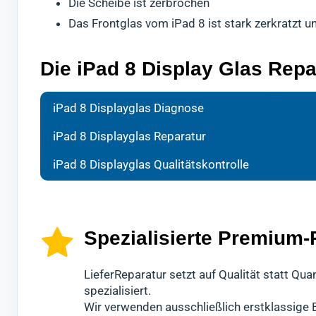
Die Scheibe ist zerbrochen
Das Frontglas vom iPad 8 ist stark zerkratzt un
Die iPad 8 Display Glas Repa
Bei d
Ihr T
Nach 
iPad 8 Displayglas Diagnose
die g
spezi
Quali
iPad 8 Displayglas Reparatur
Wir v
Displ
Erst 
iPad 8 Displayglas Qualitätskontrolle
Servi
Es ha
Versa
Sollt
Dabei
Diese
wir S
hochw
könn
an a
wiede
Spezialisierte Premium-
Diese
getes
LieferReparatur setzt auf Qualität statt Qu
Für d
spezialisiert.
Wir verwenden ausschließlich erstklassige Er
Glas 