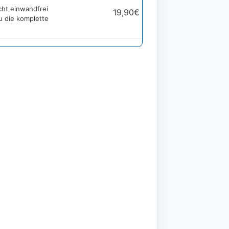
cht einwandfrei
19,90
€
u die komplette