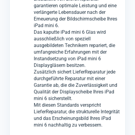
Qualität und Leistung an vielen iPad mini 6
garantieren optimale Leistung und eine
verlängerte Lebensdauer nach der
Geräten empirisch getestet.
Erneuerung der Bildschirmscheibe Ihres
Für den Glas-Austausch wenden wir ein
iPad mini 6.
innovatives Verfahren an, bei dem wir das
Das kaputte iPad mini 6 Glas wird
zerbrochene Glas vom iPad mini 6 entfernen
ausschließlich von speziell
ausgebildeten Technikern repariert, die
können, ohne das darunter liegende LCD-
umfangreiche Erfahrungen mit der
oder OLED-Display zu beschädigen.
Instandsetzung von iPad mini 6
Anschließend montieren wir in einem
Displaygläsern besitzen.
weiteren speziellen Verfahren das neue Glas
Zusätzlich sichert LieferReparatur jede
durchgeführte Reparatur mit einer
an das Display-Modul vom iPad mini 6.
Garantie ab, die die Zuverlässigkeit und
Qualität der Displayscheibe Ihres iPad
mini 6 sicherstellt.
Mit diesen Standards verspricht
LieferReparatur, die strukturelle Integrität
und das Erscheinungsbild Ihres iPad
mini 6 nachhaltig zu verbessern.