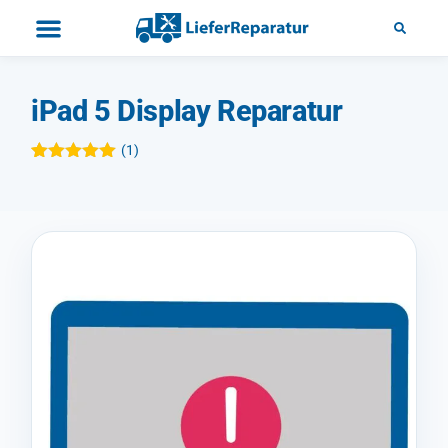
iPad 5 Display Reparatur
(
1
)
Bewertet mit
1
5.00
von 5,
basierend
auf
Kundenbewertung