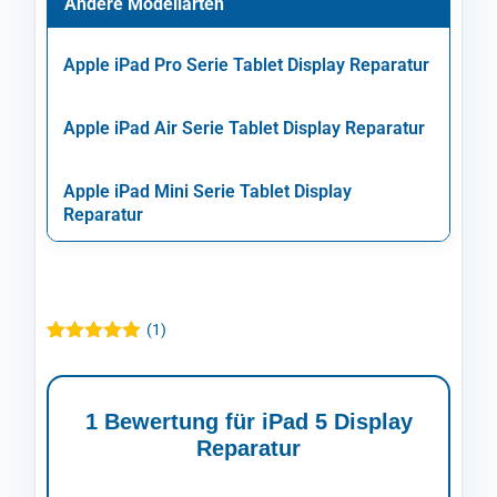
Andere Modellarten
Apple iPad Pro Serie Tablet Display Reparatur
Apple iPad Air Serie Tablet Display Reparatur
Apple iPad Mini Serie Tablet Display
Reparatur
(
1
)
Bewertet mit
1
5.00
von 5,
basierend
auf
1 Bewertung für
iPad 5 Display
Kundenbewertung
Reparatur