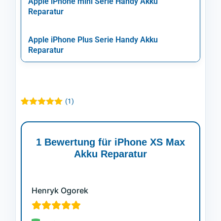
Apple iPhone mini Serie Handy Akku
Reparatur
Apple iPhone Plus Serie Handy Akku
Reparatur
(
1
)
Bewertet mit
1
5.00
von 5,
basierend
auf
1 Bewertung für
iPhone XS Max
Kundenbewertung
Akku Reparatur
Henryk Ogorek