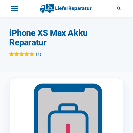
iPhone XS Max Akku
Reparatur
(
1
)
Bewertet mit
1
5.00
von 5,
basierend
auf
Kundenbewertung