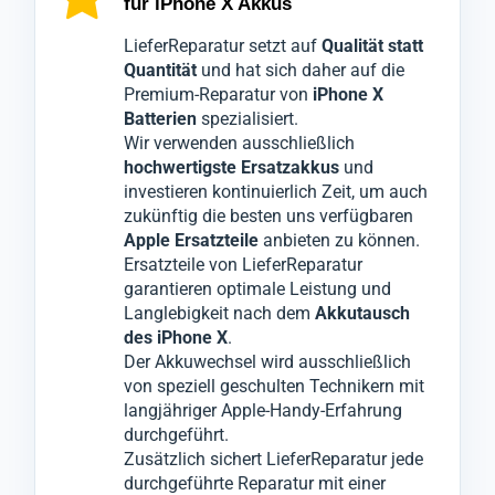
für iPhone X Akkus
zu identifizieren.
bestmöglichen Schutz zu gewährleisten,
die das
Smartphone iPhone X
nochmals
Wir verstehen, dass Ihr
sodass während unserer Techniker die
gründlich überprüft.
Mobiltelefon iPhone
LieferReparatur setzt auf
Qualität statt
X
defekten Teile austauschen, keine Schäden
Erst wenn alle Tests bestanden sind, wird Ihr
unverzichtbar ist, daher geben wir unser
Quantität
und hat sich daher auf die
Premium-Reparatur von
iPhone X
Bestes für einen schnellen Service ohne
am iPhone X entstehen.
Gerät iPhone X
für den Versand
Batterien
spezialisiert.
Qualitätsverlust.
Es handelt sich hierbei um einen
freigegeben.
Wir verwenden ausschließlich
Sollte das Problem nicht ausschließlich am
Akkutausch
Dieser Prozess minimiert ärgerliche
. Dabei wird die defekte Batterie
hochwertigste Ersatzakkus
und
Akku
Ihres
Reklamationen, die sonst zu weiteren
liegen, werden wir Sie darüber
Geräts iPhone X
entfernt und durch
investieren kontinuierlich Zeit, um auch
zukünftig die besten uns verfügbaren
informieren und nur mit Ihrer Zustimmung
einen hochwertigen Premiumakku ersetzt.
Ausfallzeiten führen könnten.
Apple Ersatzteile
anbieten zu können.
die notwendigen Komponenten wechseln.
Ersatzteile von LieferReparatur
garantieren optimale Leistung und
Langlebigkeit nach dem
Akkutausch
des iPhone X
.
Der Akkuwechsel wird ausschließlich
von speziell geschulten Technikern mit
langjähriger Apple-Handy-Erfahrung
durchgeführt.
Zusätzlich sichert LieferReparatur jede
durchgeführte Reparatur mit einer