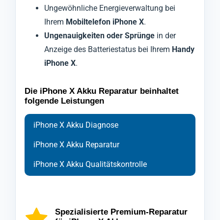
Ungewöhnliche Energieverwaltung bei
Ihrem
Mobiltelefon iPhone X
.
Ungenauigkeiten oder Sprünge
in der
Anzeige des Batteriestatus bei Ihrem
Handy
iPhone X
.
Die iPhone X Akku Reparatur beinhaltet
folgende Leistungen
iPhone X Akku Diagnose
iPhone X Akku Reparatur
iPhone X Akku Qualitätskontrolle
Bei der Diagnose Ihres
Ihr
Nach Abschluss der Reparatur durchläuft Ihr
Handy iPhone X
wird zu Beginn der
Smartphones iPhone
X
Reparatur foliert und ausschließlich mit
Mobiltelefon iPhone X
setzen wir auf modernste Technologien,
eine abschließende
um die genaue Ursache der
speziellen Werkzeugen geöffnet, um den
Kontrolle durch unsere Qualitätsabteilung,
Akkuprobleme
Spezialisierte Premium-Reparatur