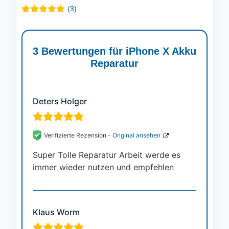
(
3
)
Bewertet mit
3
5.00
von 5,
basierend
auf
3 Bewertungen für
iPhone X Akku
Kundenbewertungen
Reparatur
Deters Holger
Verifizierte Rezension -
Original ansehen
Super Tolle Reparatur Arbeit werde es
immer wieder nutzen und empfehlen
Klaus Worm