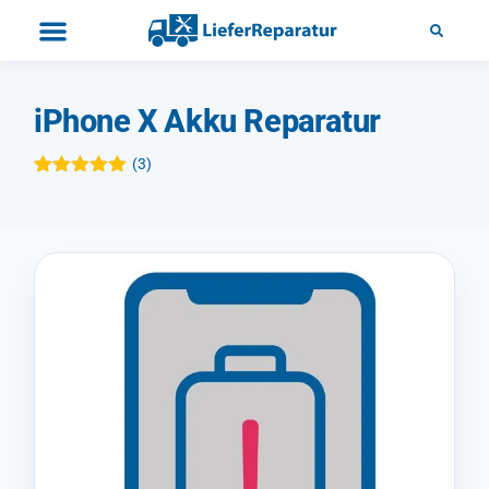
iPhone X Akku Reparatur
(
3
)
Bewertet mit
3
5.00
von 5,
basierend
auf
Kundenbewertungen