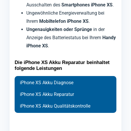
Ausschalten des
Smartphones iPhone XS
.
Ungewöhnliche Energieverwaltung bei
Ihrem
Mobiltelefon iPhone XS
.
Ungenauigkeiten oder Sprünge
in der
Anzeige des Batteriestatus bei Ihrem
Handy
iPhone XS
.
Die iPhone XS Akku Reparatur beinhaltet
folgende Leistungen
iPhone XS Akku Diagnose
iPhone XS Akku Reparatur
iPhone XS Akku Qualitätskontrolle
Bei der Diagnose Ihres
Ihr
Nach Abschluss der Reparatur durchläuft Ihr
Handy iPhone XS
wird zu Beginn der
Smartphones iPhone
XS
Reparatur foliert und ausschließlich mit
Mobiltelefon iPhone XS
setzen wir auf modernste Technologien,
eine abschließende