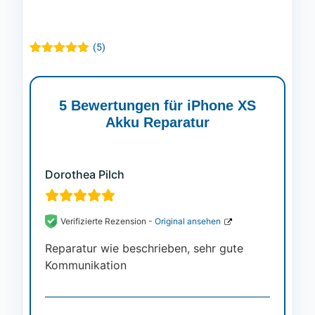
(
5
)
Bewertet mit
5
5.00
von 5,
basierend
auf
5 Bewertungen für
iPhone XS
Kundenbewertungen
Akku Reparatur
Dorothea Pilch
Verifizierte Rezension -
Original ansehen
Reparatur wie beschrieben, sehr gute
Kommunikation