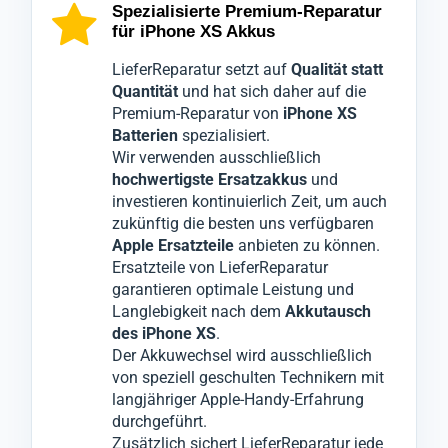
um die genaue Ursache der
speziellen Werkzeugen geöffnet, um den
Kontrolle durch unsere Qualitätsabteilung,
Akkuprobleme
Spezialisierte Premium-Reparatur
für iPhone XS Akkus
zu identifizieren.
bestmöglichen Schutz zu gewährleisten,
die das
Smartphone iPhone XS
nochmals
Wir verstehen, dass Ihr
sodass während unserer Techniker die
gründlich überprüft.
Mobiltelefon iPhone
LieferReparatur setzt auf
Qualität statt
XS
defekten Teile austauschen, keine Schäden
Erst wenn alle Tests bestanden sind, wird Ihr
unverzichtbar ist, daher geben wir unser
Quantität
und hat sich daher auf die
Premium-Reparatur von
iPhone XS
Bestes für einen schnellen Service ohne
am iPhone XS entstehen.
Gerät iPhone XS
für den Versand
Batterien
spezialisiert.
Qualitätsverlust.
Es handelt sich hierbei um einen
freigegeben.
Wir verwenden ausschließlich
Sollte das Problem nicht ausschließlich am
Akkutausch
Dieser Prozess minimiert ärgerliche
. Dabei wird die defekte Batterie
hochwertigste Ersatzakkus
und
Akku
Ihres
Reklamationen, die sonst zu weiteren
liegen, werden wir Sie darüber
Geräts iPhone XS
entfernt und durch
investieren kontinuierlich Zeit, um auch
zukünftig die besten uns verfügbaren
informieren und nur mit Ihrer Zustimmung
einen hochwertigen Premiumakku ersetzt.
Ausfallzeiten führen könnten.
Apple Ersatzteile
anbieten zu können.
die notwendigen Komponenten wechseln.
Ersatzteile von LieferReparatur
garantieren optimale Leistung und
Langlebigkeit nach dem
Akkutausch
des iPhone XS
.
Der Akkuwechsel wird ausschließlich
von speziell geschulten Technikern mit
langjähriger Apple-Handy-Erfahrung
durchgeführt.
Zusätzlich sichert LieferReparatur jede