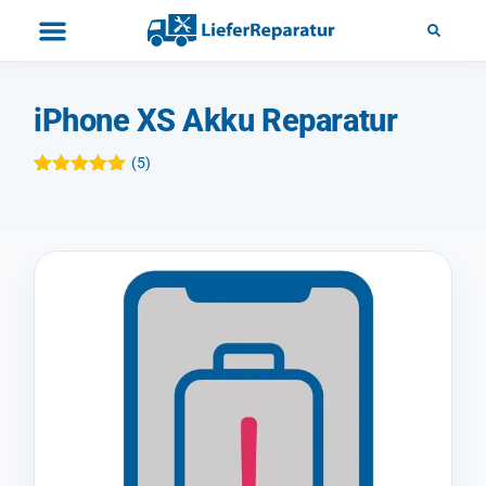
iPhone XS Akku Reparatur
(
5
)
Bewertet mit
5
5.00
von 5,
basierend
auf
Kundenbewertungen