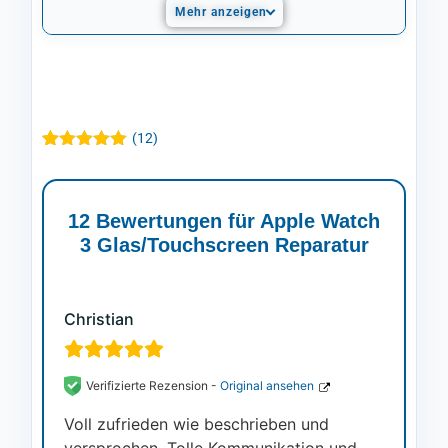
Mehr anzeigen
(
12
)
Bewertet mit
12
5.00
von 5,
basierend
auf
12 Bewertungen für
Apple Watch
Kundenbewertungen
3 Glas/Touchscreen Reparatur
Christian
Verifizierte Rezension -
Original ansehen
Voll zufrieden wie beschrieben und