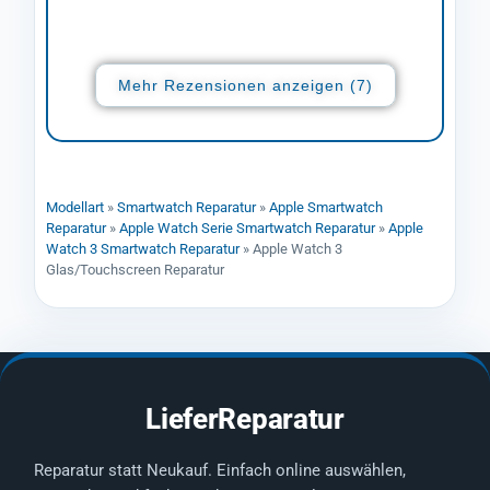
Mehr Rezensionen anzeigen (7)
Modellart
»
Smartwatch Reparatur
»
Apple Smartwatch
Reparatur
»
Apple Watch Serie Smartwatch Reparatur
»
Apple
Watch 3 Smartwatch Reparatur
»
Apple Watch 3
Glas/Touchscreen Reparatur
LieferReparatur
Reparatur statt Neukauf. Einfach online auswählen,