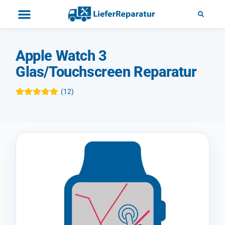
Apple Watch 3
Glas/Touchscreen Reparatur
(
12
)
Bewertet mit
12
5.00
von 5,
basierend
auf
Kundenbewertungen