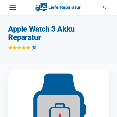
Apple Watch 3 Akku
Reparatur
(
8
)
Bewertet mit
8
5.00
von 5,
basierend
auf
Kundenbewertungen