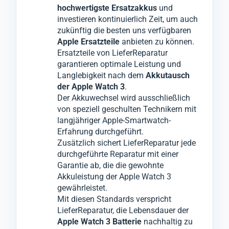
Sollte das Problem nicht ausschließlich am
Akkutausch
Dieser Prozess minimiert ärgerliche
. Dabei wird die defekte Batterie
hochwertigste Ersatzakkus
und
Akku
Ihrer
Reklamationen, die sonst zu weiteren
Apple Watch 3
liegen, werden wir Sie darüber
entfernt und durch
investieren kontinuierlich Zeit, um auch
zukünftig die besten uns verfügbaren
informieren und nur mit Ihrer Zustimmung
einen
Ausfallzeiten führen könnten.
hochwertigen Premiumakku
ersetzt.
Apple Ersatzteile
anbieten zu können.
die notwendigen Komponenten wechseln.
Ersatzteile von LieferReparatur
garantieren optimale Leistung und
Langlebigkeit nach dem
Akkutausch
der Apple Watch 3
.
Der Akkuwechsel wird ausschließlich
von speziell geschulten Technikern mit
langjähriger Apple-Smartwatch-
Erfahrung durchgeführt.
Zusätzlich sichert LieferReparatur jede
durchgeführte Reparatur mit einer
Garantie ab, die die gewohnte
Akkuleistung der Apple Watch 3
gewährleistet.
Mit diesen Standards verspricht
LieferReparatur, die Lebensdauer der
Apple Watch 3 Batterie
nachhaltig zu