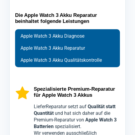
Die Apple Watch 3 Akku Reparatur
beinhaltet folgende Leistungen
Apple Watch 3 Akku Diagnose
Apple Watch 3 Akku Reparatur
Apple Watch 3 Akku Qualitätskontrolle
Bei der Diagnose Ihrer
Ihre
Nach Abschluss der Reparatur durchläuft
Apple Watch 3
wird zu Beginn der
Apple Watch 3
setzen
wir auf modernste Technologien, um die
Reparatur foliert und ausschließlich mit
Ihre
Apple Watch 3
eine abschließende
genaue Ursache der
speziellen Werkzeugen geöffnet, um den
Kontrolle durch unsere Qualitätsabteilung,
Akkuprobleme
zu
Spezialisierte Premium-Reparatur
für Apple Watch 3 Akkus
identifizieren.
bestmöglichen Schutz zu gewährleisten,
die die
Apple Watch 3
nochmals gründlich
Wir verstehen, dass Ihre
sodass während unserer Techniker die
überprüft.
Apple Watch 3
LieferReparatur setzt auf
Qualität statt
unverzichtbar ist, daher geben wir unser
defekten Teile austauschen, keine Schäden
Erst wenn alle Tests bestanden sind, wird
Quantität
und hat sich daher auf die
Premium-Reparatur von
Apple Watch 3
Bestes für einen schnellen Service ohne
am Apple Watch 3 entstehen.
Ihre
Apple Watch 3
für den Versand
Batterien
spezialisiert.
Qualitätsverlust.
Es handelt sich hierbei um einen
freigegeben.
Wir verwenden ausschließlich