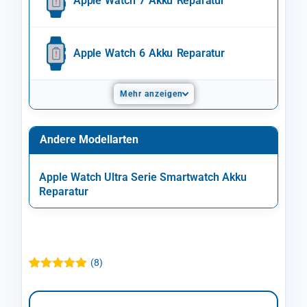
Apple Watch 7 Akku Reparatur
Apple Watch 6 Akku Reparatur
Mehr anzeigen
Andere Modellarten
Apple Watch Ultra Serie Smartwatch Akku
Reparatur
(
8
)
Bewertet mit
8
5.00
von 5,
basierend