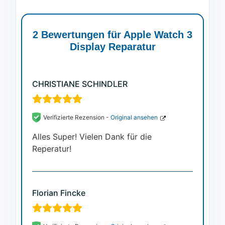
Bewertet mit
2
5.00
von 5,
basierend
auf
2 Bewertungen für
Apple Watch 3
Kundenbewertungen
Display Reparatur
CHRISTIANE SCHINDLER
Verifizierte Rezension -
Original ansehen
Alles Super! Vielen Dank für die
Reperatur!
Florian Fincke