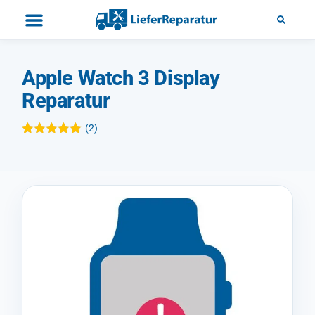
Apple Watch 3 Display
Reparatur
(
2
)
Bewertet mit
2
5.00
von 5,
basierend
auf
Kundenbewertungen