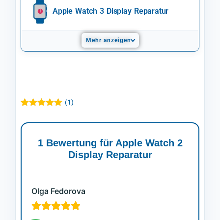
Apple Watch 3 Display Reparatur
Mehr anzeigen
(
1
)
Bewertet mit
1
5.00
von 5,
basierend
auf
1 Bewertung für
Apple Watch 2
Kundenbewertung
Display Reparatur
Olga Fedorova