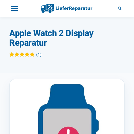
Apple Watch 2 Display
Reparatur
(
1
)
Bewertet mit
1
5.00
von 5,
basierend
auf
Kundenbewertung