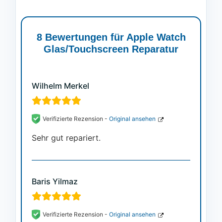
Bewertet mit
8
5.00
von 5,
basierend
auf
8 Bewertungen für
Apple Watch
Kundenbewertungen
Glas/Touchscreen Reparatur
Wilhelm Merkel
Verifizierte Rezension -
Original ansehen
Sehr gut repariert.
Baris Yilmaz
Verifizierte Rezension -
Original ansehen