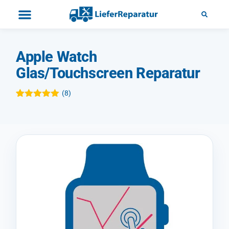
Apple Watch
Glas/Touchscreen Reparatur
(
8
)
Bewertet mit
8
5.00
von 5,
basierend
auf
Kundenbewertungen