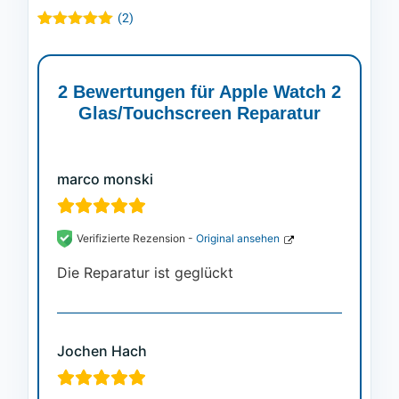
(
2
)
Bewertet mit
2
5.00
von 5,
basierend
auf
2 Bewertungen für
Apple Watch 2
Kundenbewertungen
Glas/Touchscreen Reparatur
marco monski
Verifizierte Rezension -
Original ansehen
Die Reparatur ist geglückt
Jochen Hach