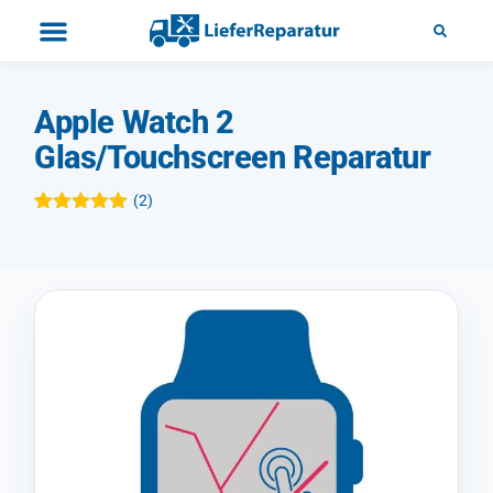
Apple Watch 2
Glas/Touchscreen Reparatur
(
2
)
Bewertet mit
2
5.00
von 5,
basierend
auf
Kundenbewertungen