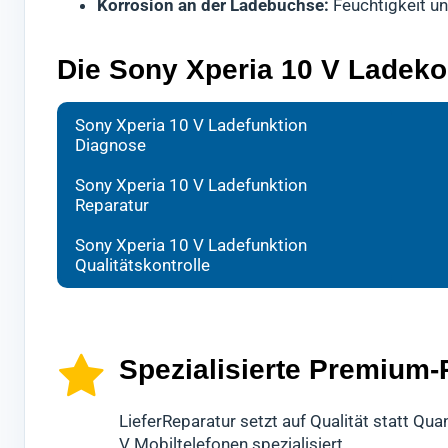
Korrosion an der Ladebuchse:
Feuchtigkeit u
Die Sony Xperia 10 V Ladeko
Bei d
Ihr H
Nach 
Sony Xperia 10 V Ladefunktion
Diagnose
forts
mit s
Kontr
Wir w
Es ha
gründ
Sony Xperia 10 V Ladefunktion
Reparatur
schne
Dabei
Erst 
Sollt
hochw
Xperi
Sony Xperia 10 V Ladefunktion
sein,
Mobil
Diese
Qualitätskontrolle
ande
könn
Spezialisierte Premium-
LieferReparatur setzt auf Qualität statt Q
V Mobiltelefonen spezialisiert.