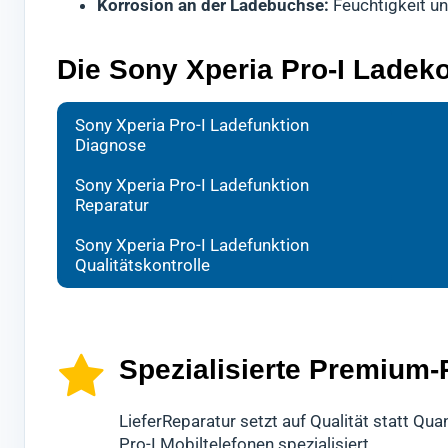
Korrosion an der Ladebuchse:
Feuchtigkeit u
Die Sony Xperia Pro-I Ladeko
Bei d
Ihr H
Nach 
Sony Xperia Pro-I Ladefunktion
Diagnose
forts
mit s
Kontr
Wir w
Es ha
gründ
Sony Xperia Pro-I Ladefunktion
Reparatur
schne
Dabei
Erst 
Sollt
hochw
Xperi
Sony Xperia Pro-I Ladefunktion
sein,
Mobil
Diese
Qualitätskontrolle
ande
könn
Spezialisierte Premium-
LieferReparatur setzt auf Qualität statt Qu
Pro-I Mobiltelefonen spezialisiert.