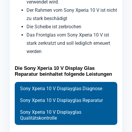
verwendet wird.
Der Rahmen vom Sony Xperia 10 V ist nicht
zu stark beschädigt
Die Scheibe ist zerbrochen
Das Frontglas vom Sony Xperia 10 V ist
stark zerkratzt und soll lediglich erneuert
werden
Die Sony Xperia 10 V Display Glas
Reparatur beinhaltet folgende Leistungen
Sony Xperia 10 V Displayglas Diagnose
Sony Xperia 10 V Displayglas Reparatur
Sony Xperia 10 V Displayglas
Qualitätskontrolle
Bei der Diagnose des Frontglases Ihres
Ihr Mobiltelefon Sony Xperia 10 V wird zu
Nach Abschluss der Reparatur durchläuft Ihr