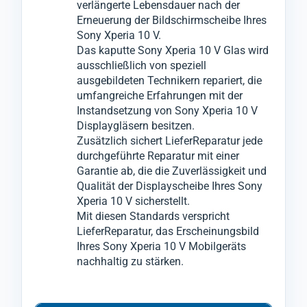
verlängerte Lebensdauer nach der
Für den Glas-Austausch wenden wir ein
Erneuerung der Bildschirmscheibe Ihres
innovatives Verfahren an, bei dem wir das
Sony Xperia 10 V.
zerbrochene Glas vom Sony Xperia 10 V
Das kaputte Sony Xperia 10 V Glas wird
ausschließlich von speziell
entfernen können, ohne das darunter
ausgebildeten Technikern repariert, die
liegende LCD- oder OLED-Display zu
umfangreiche Erfahrungen mit der
beschädigen.
Instandsetzung von Sony Xperia 10 V
Anschließend montieren wir in einem
Displaygläsern besitzen.
Zusätzlich sichert LieferReparatur jede
weiteren speziellen Verfahren das neue Glas
durchgeführte Reparatur mit einer
an das Display-Modul vom Sony Xperia 10
Garantie ab, die die Zuverlässigkeit und
V.
Qualität der Displayscheibe Ihres Sony
Xperia 10 V sicherstellt.
Mit diesen Standards verspricht
LieferReparatur, das Erscheinungsbild
Ihres Sony Xperia 10 V Mobilgeräts
nachhaltig zu stärken.