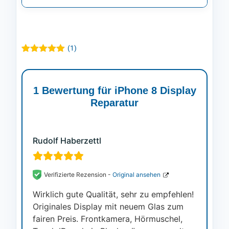
(
1
)
Bewertet mit
1
5.00
von 5,
basierend
auf
1 Bewertung für
iPhone 8 Display
Kundenbewertung
Reparatur
Rudolf Haberzettl
Verifizierte Rezension -
Original ansehen
Wirklich gute Qualität, sehr zu empfehlen!
Originales Display mit neuem Glas zum
fairen Preis. Frontkamera, Hörmuschel,