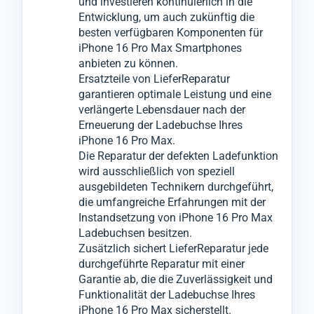
und investieren kontinuierlich in die
Max beschränkt sein, informieren wir Sie
wiederherzustellen.
Ausfallzeiten führen könnten.
Entwicklung, um auch zukünftig die
besten verfügbaren Komponenten für
umgehend und werden nach Ihrer
iPhone 16 Pro Max Smartphones
Zustimmung notwendige Reparaturen an
anbieten zu können.
anderen Komponenten vornehmen.
Ersatzteile von LieferReparatur
garantieren optimale Leistung und eine
verlängerte Lebensdauer nach der
Erneuerung der Ladebuchse Ihres
iPhone 16 Pro Max.
Die Reparatur der defekten Ladefunktion
wird ausschließlich von speziell
ausgebildeten Technikern durchgeführt,
die umfangreiche Erfahrungen mit der
Instandsetzung von iPhone 16 Pro Max
Ladebuchsen besitzen.
Zusätzlich sichert LieferReparatur jede
durchgeführte Reparatur mit einer
Garantie ab, die die Zuverlässigkeit und
Funktionalität der Ladebuchse Ihres
iPhone 16 Pro Max sicherstellt.