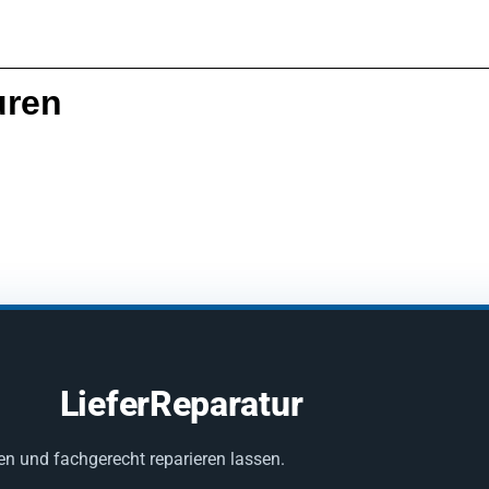
uren
LieferReparatur
en und fachgerecht reparieren lassen.