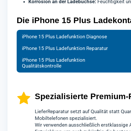
Korrosion an der Ladebuchse:
Feuchtigkeit u
Die iPhone 15 Plus Ladekont
Bei d
Ihr H
Nach 
iPhone 15 Plus Ladefunktion Diagnose
forts
spezi
Kontr
iPhone 15 Plus Ladefunktion Reparatur
Wir w
Es ha
gründ
iPhone 15 Plus Ladefunktion
schne
Dabei
Erst 
Qualitätskontrolle
Sollt
hochw
15 Pl
sein,
Mobil
Diese
ande
könn
Spezialisierte Premium-
LieferReparatur setzt auf Qualität statt Qu
Mobiltelefonen spezialisiert.
Wir verwenden ausschließlich erstklassige A