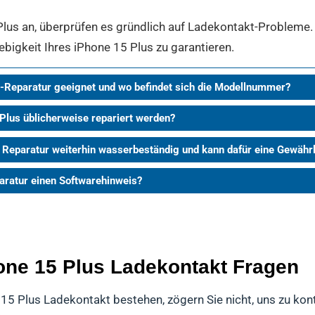
lus an, überprüfen es gründlich auf Ladekontakt-Probleme. J
ebigkeit Ihres iPhone 15 Plus zu garantieren.
t-Reparatur geeignet und wo befindet sich die Modellnummer?
 Plus üblicherweise repariert werden?
t Reparatur weiterhin wasserbeständig und kann dafür eine Gewä
aratur einen Softwarehinweis?
hone 15 Plus Ladekontakt Fragen
 15 Plus Ladekontakt bestehen, zögern Sie nicht, uns zu kont