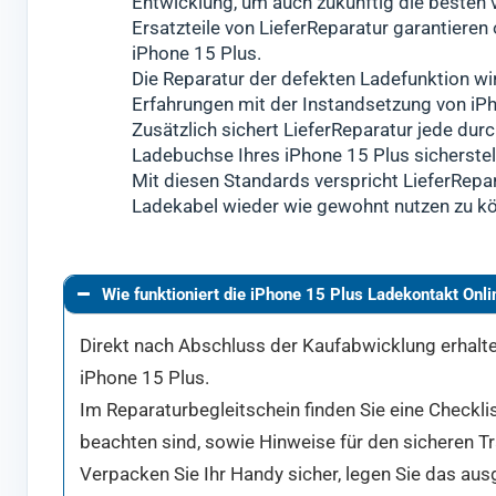
Entwicklung, um auch zukünftig die besten
Ersatzteile von LieferReparatur garantiere
iPhone 15 Plus.
Die Reparatur der defekten Ladefunktion wi
Erfahrungen mit der Instandsetzung von iP
Zusätzlich sichert LieferReparatur jede durc
Ladebuchse Ihres iPhone 15 Plus sicherstell
Mit diesen Standards verspricht LieferRepar
Ladekabel wieder wie gewohnt nutzen zu k
Wie funktioniert die iPhone 15 Plus Ladekontakt Onl
Direkt nach Abschluss der Kaufabwicklung erhalten
iPhone 15 Plus.
Im Reparaturbegleitschein finden Sie eine Checkli
beachten sind, sowie Hinweise für den sicheren T
Verpacken Sie Ihr Handy sicher, legen Sie das aus