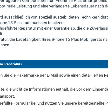
 verfügbaren Komponenten für iPhone 15 Plus Smartphones 
n optimale Leistung und eine verlängerte Lebensdauer nach 
rd ausschließlich von speziell ausgebildeten Technikern dur
hone 15 Plus Ladebuchsen besitzen.
hgeführte Reparatur mit einer Garantie ab, die die Zuverlässi
t.
atur, die Ladefähigkeit Ihres iPhone 15 Plus Mobilgeräts nac
önnen.
ine-Reparatur?
 Sie die Paketmarke per E-Mail sowie einen detaillierten Re
ste, die wichtige Informationen enthält, die vor dem Einsend
ransport.
gefüllte Formular bei und nutzen Sie unsere bereitgestellte