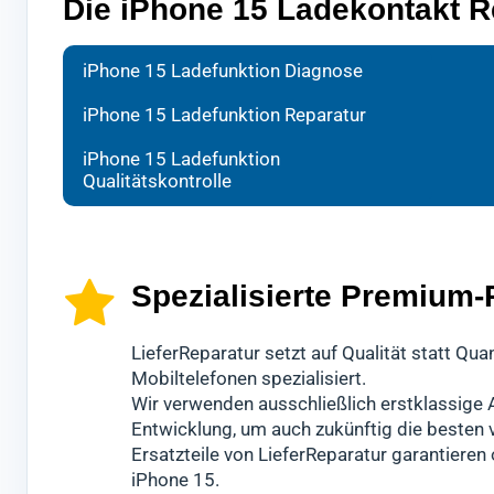
Die iPhone 15 Ladekontakt R
Bei d
Ihr H
Nach 
iPhone 15 Ladefunktion Diagnose
Techn
spezi
durch
iPhone 15 Ladefunktion Reparatur
Wir w
Es ha
überp
iPhone 15 Ladefunktion
schne
Dabei
Erst 
Qualitätskontrolle
Sollt
hochw
15 fü
info
Mobil
Diese
ande
könn
Spezialisierte Premium-
LieferReparatur setzt auf Qualität statt Q
Mobiltelefonen spezialisiert.
Wir verwenden ausschließlich erstklassige A
Entwicklung, um auch zukünftig die besten
Ersatzteile von LieferReparatur garantiere
iPhone 15.