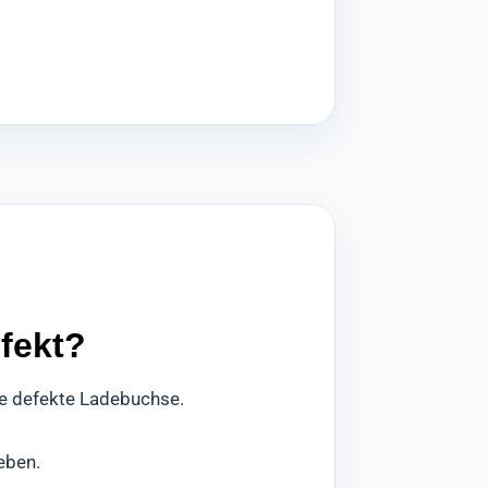
fekt?
ne defekte Ladebuchse.
eben.