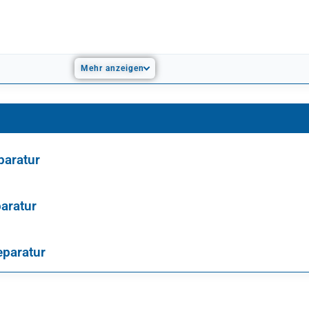
Mehr anzeigen
paratur
paratur
eparatur