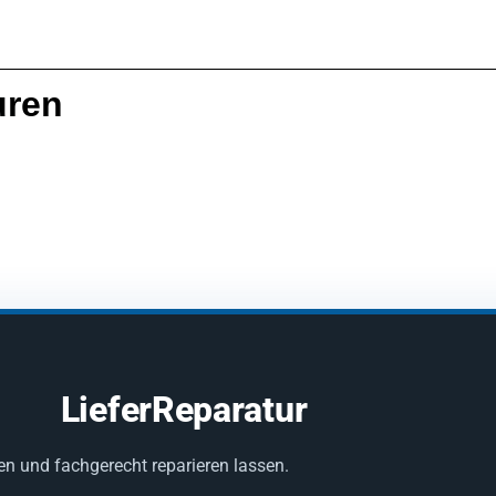
uren
LieferReparatur
en und fachgerecht reparieren lassen.