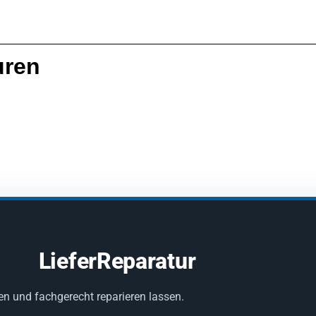
uren
LieferReparatur
en und fachgerecht reparieren lassen.