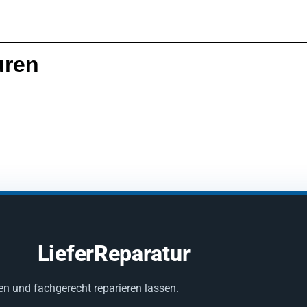
uren
LieferReparatur
en und fachgerecht reparieren lassen.