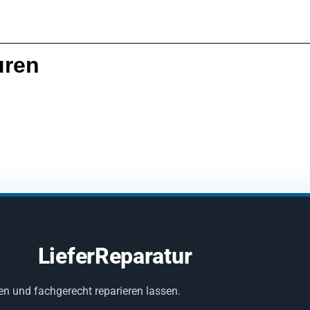
uren
LieferReparatur
en und fachgerecht reparieren lassen.